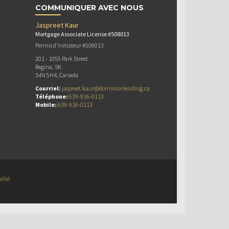
COMMUNIQUER AVEC NOUS
Jaspreet Kaur
Mortgage Associate License #508013
Permis d’initiateur #508013
201 - 1055 Park Street
Regina, SK
S4N 5H4, Canada
Courriel:
jaspreet.kaur@dominionlending.ca
Téléphone:
639-916-0113
Mobile:
639-916-0113
alité