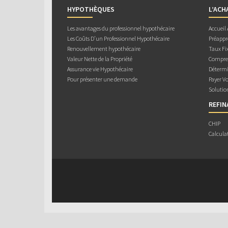
HYPOTHÈQUES
L’ACH
Les avantages du professionnel hypothécaire
Accueil
Les Coûts D’un Professionnel Hypothécaire
Préappr
Renouvellement hypothécaire
Taux Fix
Valeur Nette de la Propriété
Compren
Assurance vie Hypothécaire
Détermi
Pour présenter une demande
Payer V
Solutio
REFI
CHIP
Calcula