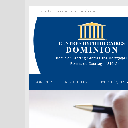
Chaque franchise est autonome et indépendante
Dominion Lending Centres The Mortgage 
Permis de Courtage #316454
BONJOUR
TAUX ACTUELS
HYPOTHÈQUES