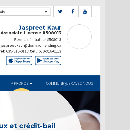
ais
Jaspreet Kaur
Associate License #508013
Permis d’initiateur #508013
jaspreet.kaur@dominionlending.ca
el:
639-916-0113
Cell:
639-916-0113
À PROPOS
COMMUNIQUER AVEC NOUS
x et crédit-bail