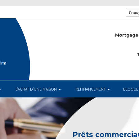
Franç
Mortgage 
T
Firm
L’ACHAT D’UNE MAISON
REFINANCEMENT
BLOGUE
Prêts commerciau