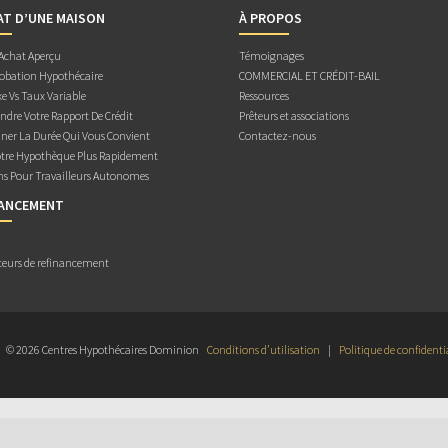
AT D’UNE MAISON
À PROPOS
 Achat Aperçu
Témoignages
obation Hypothécaire
COMMERCIAL ET CRÉDIT-BAIL
e Vs Taux Variable
Ressources
dre Votre Rapport De Crédit
Prêteurs et associations
ner La Durée Qui Vous Convient
Contactez-nous
otre Hypothèque Plus Rapidement
ns Pour Travailleurs Autonomes
NANCEMENT
teurs de refinancement
© 2026 Centres Hypothécaires Dominion
Conditions d’utilisation
|
Politique de confidenti